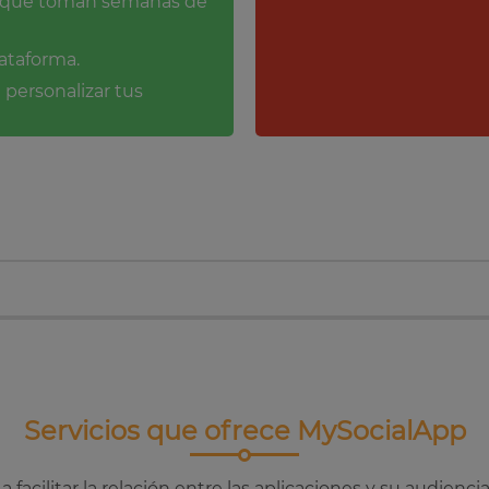
es que toman semanas de
lataforma.
 personalizar tus
Servicios que ofrece MySocialApp
acilitar la relación entre las aplicaciones y su audienci