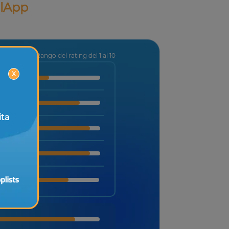
alApp
Rango del rating del 1 al 10
X
ita