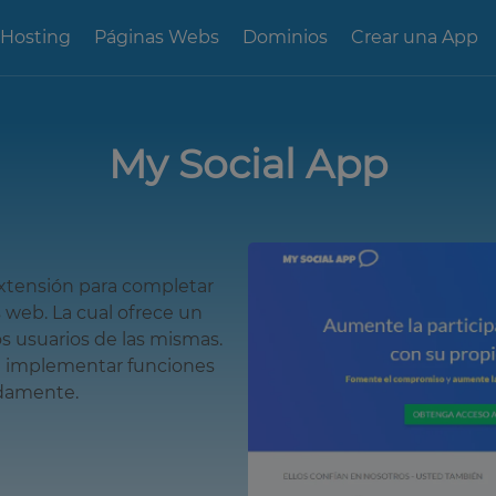
 Hosting
Páginas Webs
Dominios
Crear una App
My Social App
xtensión para completar
 web. La cual ofrece un
s usuarios de las mismas.
implementar funciones
idamente.