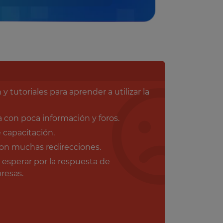
tutoriales para aprender a utilizar la
on poca información y foros.
e capacitación.
con muchas redirecciones.
sperar por la respuesta de
resas.