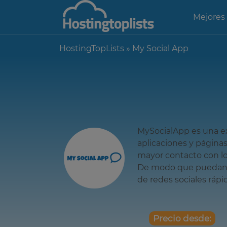
Mejores
HostingTopLists
»
My Social App
MySocialApp es una e
aplicaciones y páginas
mayor contacto con lo
De modo que puedan 
de redes sociales ráp
Precio desde: