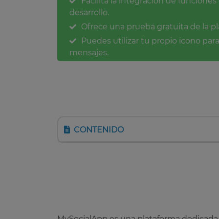
Facilita la integración de funcion
desarrollo.
Ofrece una prueba gratuita de la p
Puedes utilizar tu propio icono para
mensajes.
CONTENIDO
MySocialApp es una plataforma dedicada a f