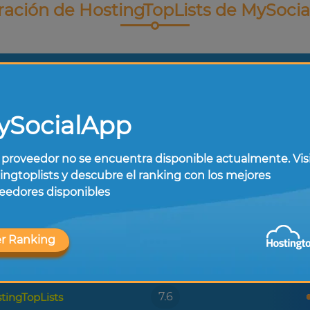
ración de HostingTopLists de MySoci
5
ySocialApp
iento
8
 proveedor no se encuentra disponible actualmente. Vis
9
ingtoplists y descubre el ranking con los mejores
eedores disponibles
9
r Ranking
7
7.6
tingTopLists