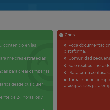
Cons
tu contenido en las
Poca documentación y 
plataforma.
para mejores estrategias
Comunidad pequeña c
Solo recibes 1 hora d
adas para crear campañas
Plataforma confusa 
Toma mucho tiempo e
uarios desde cualquier
presupuestos para emp
iente de 24 horas los 7