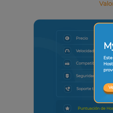
Valo
Precio
M
Velocidad y rendim
Este
Compatibilidad
Host
prov
Seguridad
Ve
Soporte técnico
Puntuación de Hos