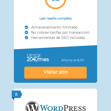
Leer reseña completa
Almacenamiento ilimitado
No cobran tarifas por transacción
Herramientas de SEO incluidas
DESDE
20€/mes
Ahorra un 8,3%
Visitar sitio
8