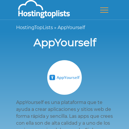
HostingTopLists
»
AppYourself
AppYourself
AppYourself es una plataforma que te
ayuda a crear aplicaciones y sitios web de
forma rápida y sencilla. Las apps que crees
con ella son de alta calidad y a uno de los