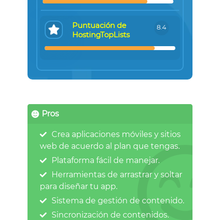
Puntuación de
8.4
HostingTopLists
Pros
Crea aplicaciones móviles y sitios
web de acuerdo al plan que tengas.
Plataforma fácil de manejar.
Herramientas de arrastrar y soltar
para diseñar tu app.
Sistema de gestión de contenido.
Sincronización de contenidos.