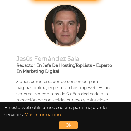
Jesús Fernández Sala
Redactor En Jefe De HostingTopLists – Experto
En Marketing Digital
3 años como creador de contenido para
páginas online, experto en hosting web. Es un
ser creativo con más de 6 años dedicado a la
redacción de contenido, curioso y minucioso.
Licenciado en Informática, con afición por los
En esta web utilizamos cookies para mejorar los
idiomas, habla español e inglés
servicios.
Más información
Ok