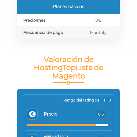
Planes básicos
Precio/mes
0€
Frecuencia de pago
Monthly
Valoración de
HostingTopLists de
Magento
Rango del rating del 1 al 10
Precio
8.5
Velocidad y