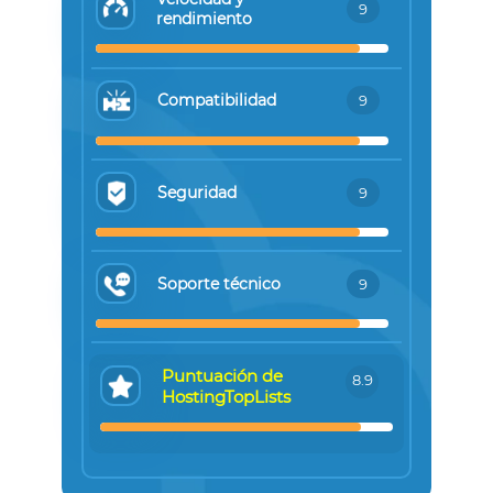
9
rendimiento
Compatibilidad
9
Seguridad
9
Soporte técnico
9
Puntuación de
8.9
HostingTopLists