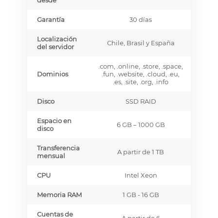
Garantía
30 días
Localización
Chile, Brasil y España
del servidor
.com, .online, .store, .space,
Dominios
.fun, .website, .cloud, .eu,
.es, .site, .org, .info
Disco
SSD RAID
Espacio en
6 GB – 1000 GB
disco
Transferencia
A partir de 1 TB
mensual
CPU
Intel Xeon
Memoria RAM
1 GB - 16 GB
Cuentas de
A partir de 6