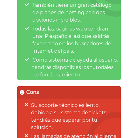
También tiene un gran catálogo
de planes de hosting con dos
opciones increíbles.
Todas las páginas web tendrán
una IP española, así que saldrás
favorecido en los buscadores de
Internet del país.
Como sistema de ayuda al usuario,
tendrás disponibles los tutoriales
de funcionamiento
Cons
Su soporte técnico es lento,
debido a su sistema de tickets,
tendrás que esperar por tu
solución.
Las llamadas de atención al cliente