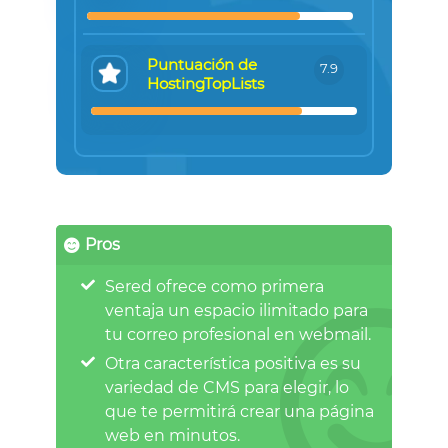
Puntuación de
7.9
HostingTopLists
Pros
Sered ofrece como primera
ventaja un espacio ilimitado para
tu correo profesional en webmail.
Otra característica positiva es su
variedad de CMS para elegir, lo
que te permitirá crear una página
web en minutos.