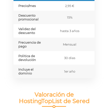
Precio/mes
2,95 €
Descuento
15%
promocional
Validez del
hasta 3 años
descuento
Frecuencia de
Mensual
pago
Politica de
30 días
devolución
Incluye el
1er año
dominio
Valoración de
HostingTopList de Sered