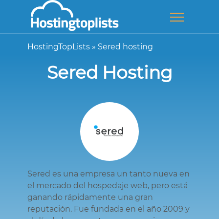
HostingTopLists
»
Sered hosting
Sered Hosting
Sered es una empresa un tanto nueva en
el mercado del hospedaje web, pero está
ganando rápidamente una gran
reputación. Fue fundada en el año 2009 y