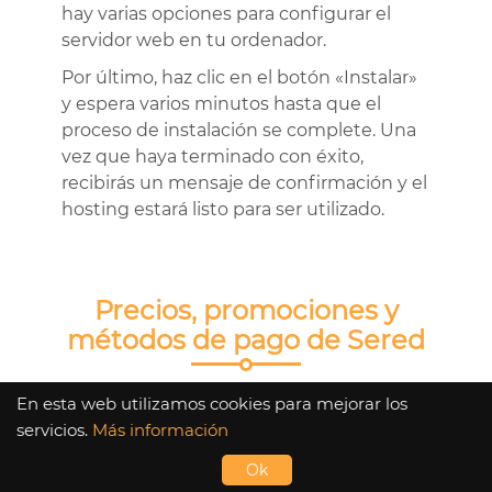
hay varias opciones para configurar el
servidor web en tu ordenador.
Por último, haz clic en el botón «Instalar»
y espera varios minutos hasta que el
proceso de instalación se complete. Una
vez que haya terminado con éxito,
recibirás un mensaje de confirmación y el
hosting estará listo para ser utilizado.
Precios, promociones y
métodos de pago de Sered
La calidad de un servicio debe estar en
En esta web utilizamos cookies para mejorar los
sintonía con los precios de sus planes,
servicios.
Más información
Sered es conocido por ello. Ya que te
Ok
brinda oportunidades asequibles, incluso