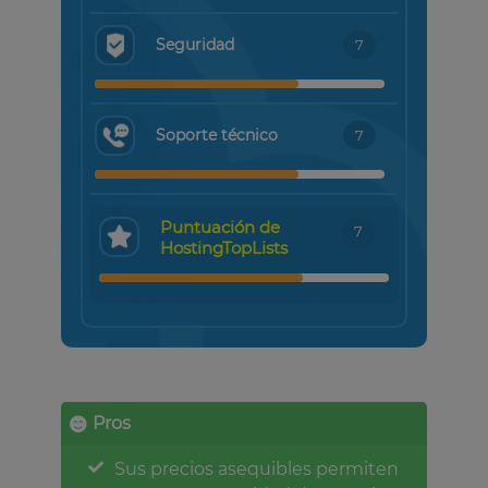
Seguridad
7
Soporte técnico
7
Puntuación de
7
HostingTopLists
Pros
Sus precios asequibles permiten