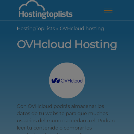
HostingTopLists
»
OVHcloud hosting
OVHcloud Hosting
Con OVHcloud podrás almacenar los
datos de tu website para que muchos
usuarios del mundo accedan a él. Podrán
leer tu contenido o comprar los