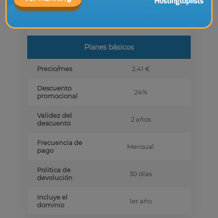
Soporte para
WordPress
Planes básicos
Precio/mes
2,41 €
Descuento
24%
promocional
Validez del
2 años
descuento
Frecuencia de
Mensual
pago
Politica de
30 días
devolución
Incluye el
1er año
dominio