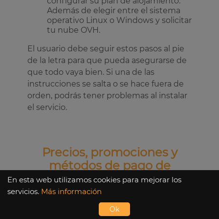
configurar su plan de alojamiento.
Además de elegir entre el sistema
operativo Linux o Windows y solicitar
tu nube OVH.
El usuario debe seguir estos pasos al pie
de la letra para que pueda asegurarse de
que todo vaya bien. Si una de las
instrucciones se salta o se hace fuera de
orden, podrás tener problemas al instalar
el servicio.
Precios, promociones y
métodos de pago de
OVHcloud
En esta web utilizamos cookies para mejorar los
servicios.
Más información
El momento de pagar por cualquier
Ok
producto, siempre será de gran tensión