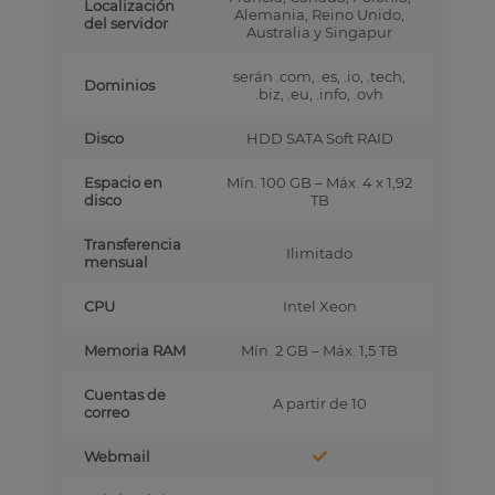
Localización
Alemania, Reino Unido,
del servidor
Australia y Singapur
serán .com, .es, .io, .tech,
Dominios
.biz, .eu, .info, .ovh
Disco
HDD SATA Soft RAID
Espacio en
Mín. 100 GB – Máx. 4 x 1,92
disco
TB
Transferencia
Ilimitado
mensual
CPU
Intel Xeon
Memoria RAM
Mín. 2 GB – Máx. 1,5 TB
Cuentas de
A partir de 10
correo
Webmail