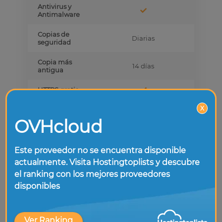
Antivirus y
Antimalware
Copias de
Diarias
seguridad
Copia más
14 días
antigua
HTTPS gratis
X
Soporte técnico
OVHcloud
Idioma
Español
Este proveedor no se encuentra disponible
Horario de
24/7/365
Atención
actualmente. Visita Hostingtoplists y descubre
el ranking con los mejores proveedores
Chat
disponibles
Teléfono
Ver Ranking
Foro