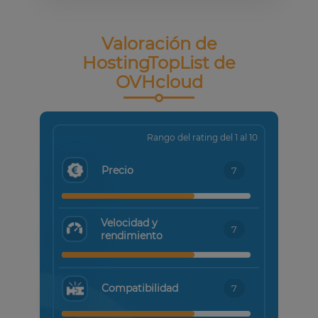
Valoración de
HostingTopList de
OVHcloud
Rango del rating del 1 al 10
Precio
7
Velocidad y
7
rendimiento
Compatibilidad
7