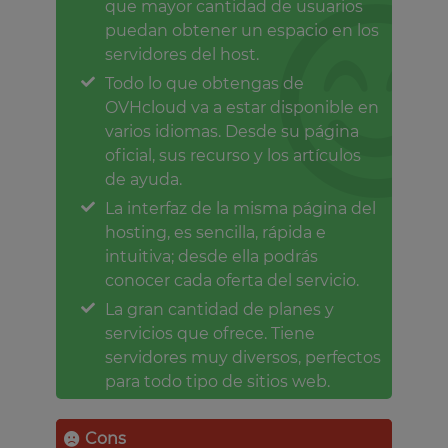
que mayor cantidad de usuarios
puedan obtener un espacio en los
servidores del host.
Todo lo que obtengas de
OVHcloud va a estar disponible en
varios idiomas. Desde su página
oficial, sus recurso y los artículos
de ayuda.
La interfaz de la misma página del
hosting, es sencilla, rápida e
intuitiva; desde ella podrás
conocer cada oferta del servicio.
La gran cantidad de planes y
servicios que ofrece. Tiene
servidores muy diversos, perfectos
para todo tipo de sitios web.
Cons