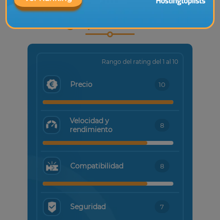
Valoración de
HostingTopList de InstaFree
Rango del rating del 1 al 10
Precio
10
Velocidad y
8
rendimiento
Compatibilidad
8
Seguridad
7