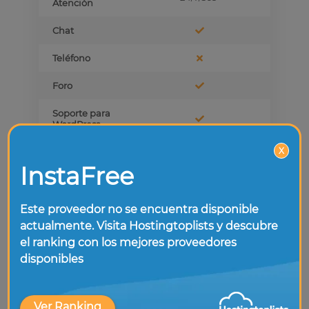
Atención
Chat
Teléfono
Foro
Soporte para
WordPress
X
Planes básicos
InstaFree
Precio/mes
1€
Este proveedor no se encuentra disponible
Frecuencia de
Mensual
pago
actualmente. Visita Hostingtoplists y descubre
el ranking con los mejores proveedores
Politica de
No ofrece
disponibles
devolución
Ver Ranking