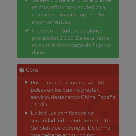
Su servicio de atención al cliente
es muy eficiente y se dedica a
resolver de manera óptima los
inconvenientes.
Incluyen en todos sus planes
protección DDoS. De esta forma,
se evita la sobrecarga de flujo de
datos.
Cons
Posee una lista con más de 40
países en los que no prestan
servicio, destacando China, España
e India.
No incluye certificados de
seguridad independientemente
del plan que obtengas. De forma
que deberás adquirirlo por