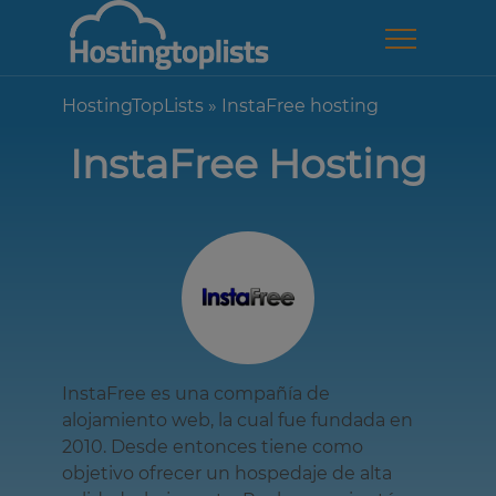
HostingTopLists
»
InstaFree hosting
InstaFree Hosting
InstaFree es una compañía de
alojamiento web, la cual fue fundada en
2010. Desde entonces tiene como
objetivo ofrecer un hospedaje de alta