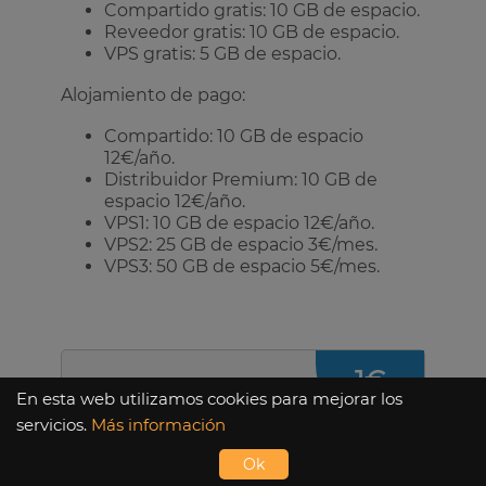
Compartido gratis: 10 GB de espacio.
Reveedor gratis: 10 GB de espacio.
VPS gratis: 5 GB de espacio.
Alojamiento de pago:
Compartido: 10 GB de espacio
12€/año.
Distribuidor Premium: 10 GB de
espacio 12€/año.
VPS1: 10 GB de espacio 12€/año.
VPS2: 25 GB de espacio 3€/mes.
VPS3: 50 GB de espacio 5€/mes.
1€
En esta web utilizamos cookies para mejorar los
Plan Compartido
al mes
servicios.
Más información
Ok
25 GB de almacenamiento.