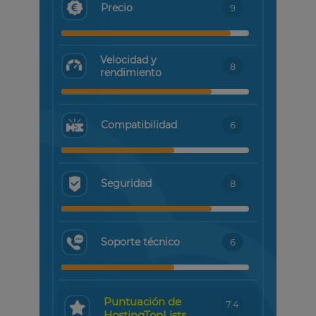
Precio
9
Velocidad y
8
rendimiento
Compatibilidad
6
Seguridad
8
Soporte técnico
6
Puntuación de
7.4
HostingTopLists