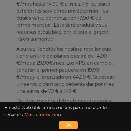
€/mes hasta 14,90 € al mes. Por su parte,
estarán los servidores privados mini, los
cuales van a comenzar en 13,90 € de
forma mensual. Este será gradual y sus
recursos escalables, por lo que el precio
irá en aumento.
A su vez, tendrás los hosting reseller que
tiene un trío de planes que irá de 14,90
€/mes a 29,90€/mes. Los VPS, en cambio,
tendrán el primer paquete en 19,90
€/mes y el avanzado en 44,90 €. Si deseas
un servicio dedicado deberás dar por mes
una suma de 79 € a 149 €.
De igual manera, debes tener en cuenta
En esta web utilizamos cookies para mejorar los
que hay otros servicios que puedes
servicios.
Más información
comprar aparte que también tendrán sus
precios. Como es el caso de los dominios
Ok
y las copias de seguridad, cada uno con