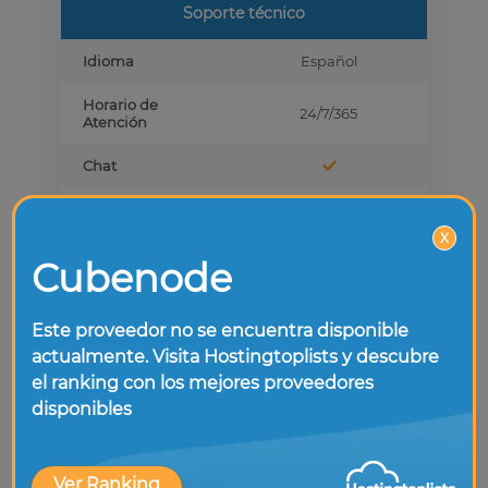
Soporte técnico
Idioma
Español
Horario de
24/7/365
Atención
Chat
Teléfono
X
Foro
Cubenode
Soporte para
WordPress
Este proveedor no se encuentra disponible
actualmente. Visita Hostingtoplists y descubre
Planes básicos
el ranking con los mejores proveedores
disponibles
Precio/mes
3,99 €
Descuento
50,0 %
promocional
Ver Ranking