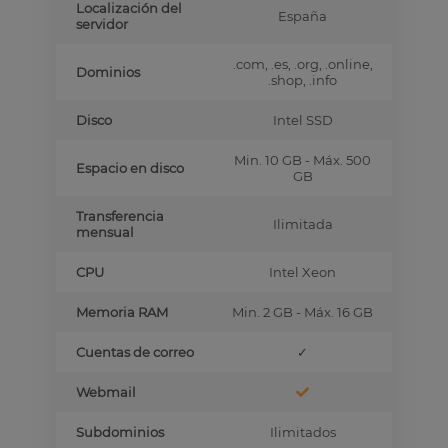
Localización del
España
servidor
.com, .es, .org, .online,
Dominios
.shop, .info
Disco
Intel SSD
Min. 10 GB - Máx. 500
Espacio en disco
GB
Transferencia
Ilimitada
mensual
CPU
Intel Xeon
Memoria RAM
Min. 2 GB - Máx. 16 GB
Cuentas de correo
✓
Webmail
Subdominios
Ilimitados