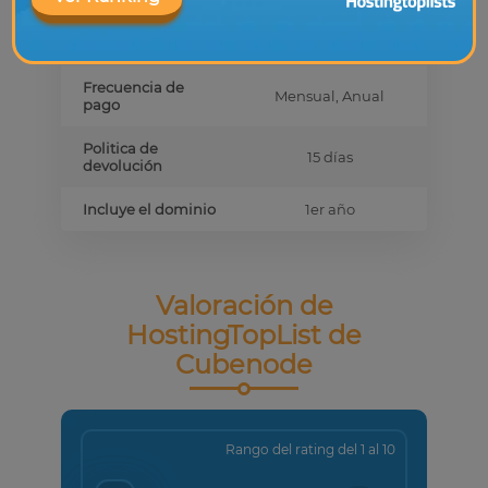
Validez del
1 año
descuento
Frecuencia de
Mensual, Anual
pago
Politica de
15 días
devolución
Incluye el dominio
1er año
Valoración de
HostingTopList de
Cubenode
Rango del rating del 1 al 10