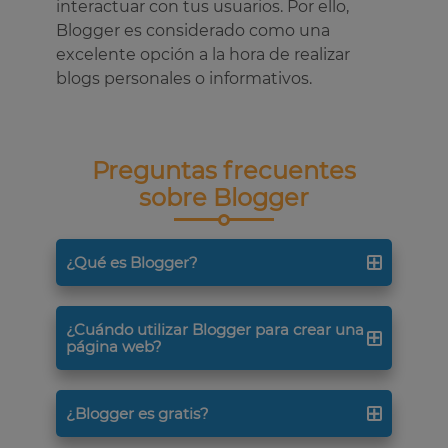
interactuar con tus usuarios. Por ello,
Blogger es considerado como una
excelente opción a la hora de realizar
blogs personales o informativos.
Preguntas frecuentes
sobre Blogger
¿Qué es Blogger?
¿Cuándo utilizar Blogger para crear una
Blogger es un programa especializado
página web?
en la creación de blogs. Este ofrece a
sus usuarios todas las herramientas
para facilitar la construcción de su sitio
¿Blogger es gratis?
Este programa es considerado por los
web. Además, es una plataforma
usuarios como un excelente sitio para