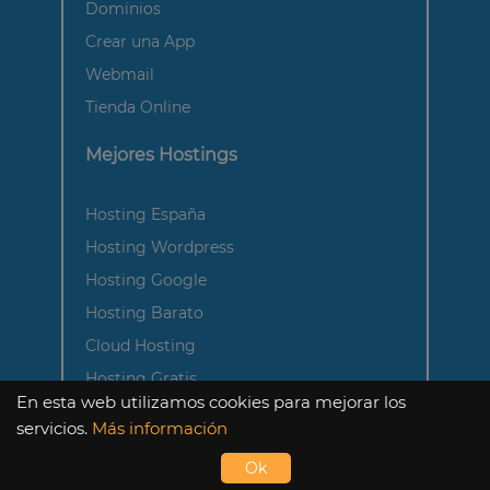
Dominios
Crear una App
Webmail
Tienda Online
Mejores Hostings
Hosting España
Hosting Wordpress
Hosting Google
Hosting Barato
Cloud Hosting
Hosting Gratis
En esta web utilizamos cookies para mejorar los
Sobre Nosotros
servicios.
Más información
Ok
Contacto