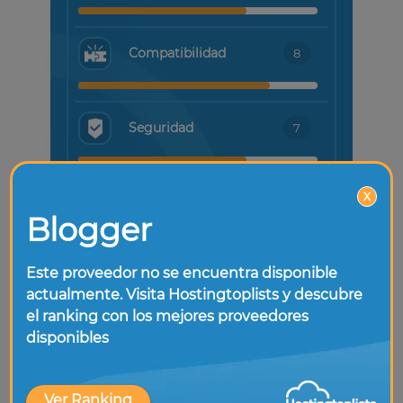
Compatibilidad
8
Seguridad
7
X
Soporte técnico
6
Blogger
Este proveedor no se encuentra disponible
Puntuación de
7.2
actualmente. Visita Hostingtoplists y descubre
HostingTopLists
el ranking con los mejores proveedores
disponibles
Ver Ranking