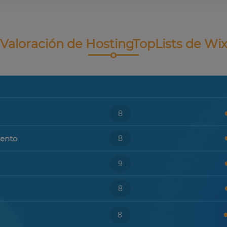
Valoración de HostingTopLists de Wi
8
iento
8
9
8
8