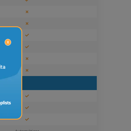
X
ita