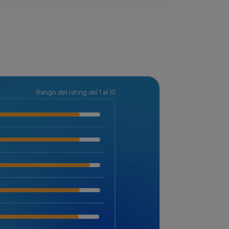
x
Rango del rating del 1 al 10