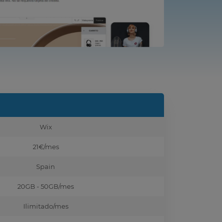
Wix
21€
/mes
Spain
20GB - 50GB
/mes
Ilimitado
/mes