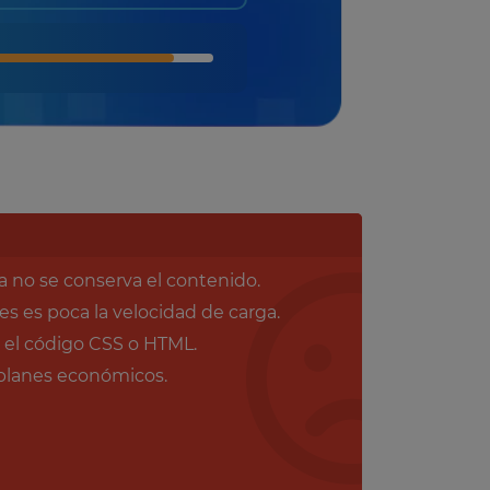
la no se conserva el contenido.
es es poca la velocidad de carga.
 el código CSS o HTML.
planes económicos.