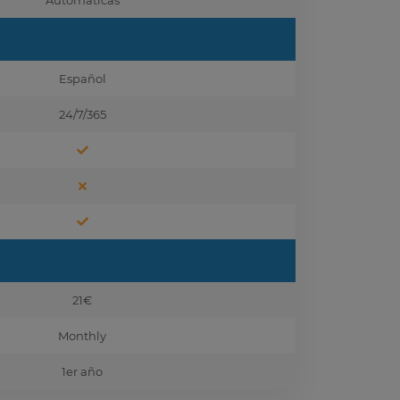
Automáticas
Español
24/7/365
21€
Monthly
1er año