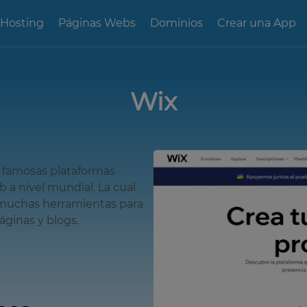
 Hosting
Páginas Webs
Dominios
Crear una App
Wix
 famosas plataformas
b a nivel mundial. La cual
 muchas herramientas para
áginas y blogs.