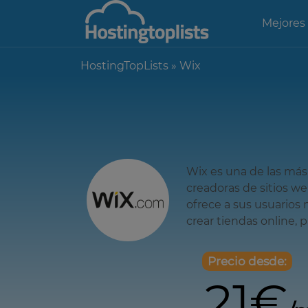
Mejores
HostingTopLists
»
Wix
Wix es una de las más
creadoras de sitios we
ofrece a sus usuarios
crear tiendas online, p
Precio desde:
21€